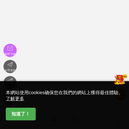

APP下載

金币充值

在線客服
本網站使用cookies确保您在我們的網站上獲得最佳體驗。

了解更多
首頁
知道了！






首頁
必看影視
金币充值
卡密充值
在線客服
我的