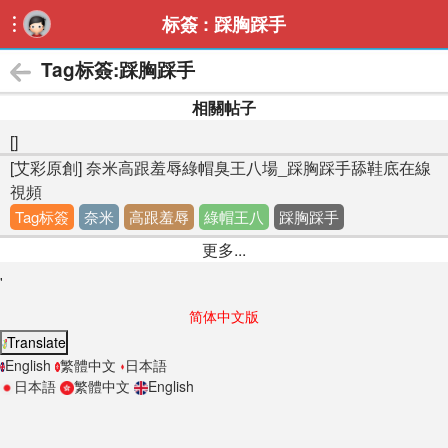
标簽 : 踩胸踩手

Tag标簽:踩胸踩手
相關帖子
[]
[艾彩原創] 奈米高跟羞辱綠帽臭王八場_踩胸踩手舔鞋底在線
視頻
Tag标簽
奈米
高跟羞辱
綠帽王八
踩胸踩手
更多...
'
简体中文版
Translate
English
繁體中文
日本語
日本語
繁體中文
English