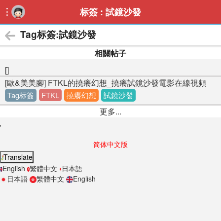
标簽 : 試鏡沙發

Tag标簽:試鏡沙發
相關帖子
[]
[歐&美美腳] FTKL的撓癢幻想_撓癢試鏡沙發電影在線視頻
Tag标簽
FTKL
撓癢幻想
試鏡沙發
更多...
'
简体中文版
Translate
English
繁體中文
日本語
日本語
繁體中文
English