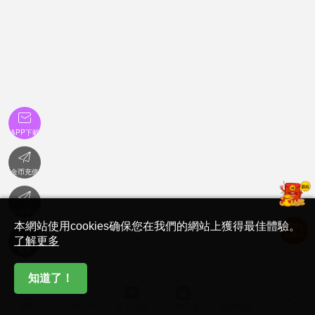

APP下載

金币充值

在線客服
本網站使用cookies确保您在我們的網站上獲得最佳體驗。

了解更多
首頁
知道了！






首頁
必看影視
金币充值
卡密充值
在線客服
我的