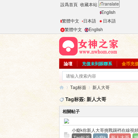
Translate
設爲首頁
收藏本站
English
繁體中文
日本語
日本語
繁體中文
English
論壇
充值未到賬聯系
金币充
Tag标簽
新人大哥
Tag标簽: 新人大哥
相關帖子
女
›
›
小癡k你新人大哥挑戰踢裆在線視
Tag标簽
小癡k
新人大哥