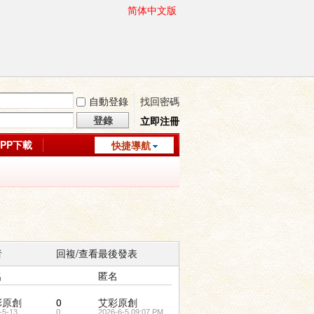
简体中文版
自動登錄
找回密碼
登錄
立即注冊
APP下載
快捷導航
者
回複/查看
最後發表
名
匿名
彩原創
0
艾彩原創
-5-13
0
2026-6-5 09:07 PM