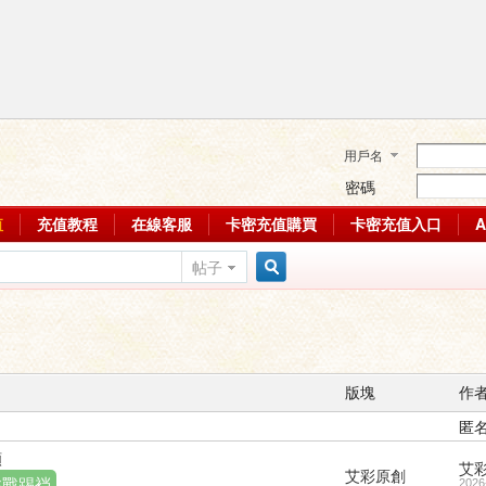
用戶名
密碼
值
充值教程
在線客服
卡密充值購買
卡密充值入口
帖子
搜
索
版塊
作
匿
頻
艾
艾彩原創
挑戰踢裆
2026