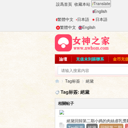
Translate
設爲首頁
收藏本站
English
繁體中文
日本語
日本語
繁體中文
English
論壇
充值未到賬聯系
金币充
Tag标簽
絕黛
Tag标簽: 絕黛
相關帖子
女
›
›
絕黛回歸第二期小媽的肉絲虐乳獎
Tag标簽
絕黛
回歸第二期