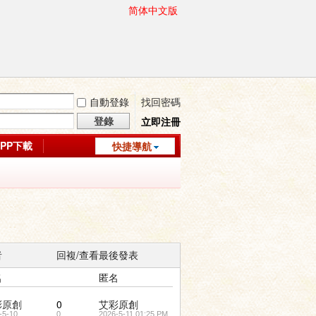
简体中文版
自動登錄
找回密碼
登錄
立即注冊
APP下載
快捷導航
者
回複/查看
最後發表
名
匿名
彩原創
0
艾彩原創
-5-10
0
2026-5-11 01:25 PM