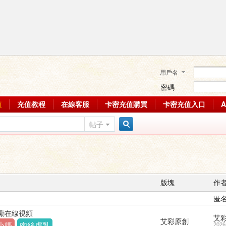
用戶名
密碼
值
充值教程
在線客服
卡密充值購買
卡密充值入口
帖子
搜
索
版塊
作
匿
勵在線視頻
艾
艾彩原創
小媽
肉絲虐乳
2026